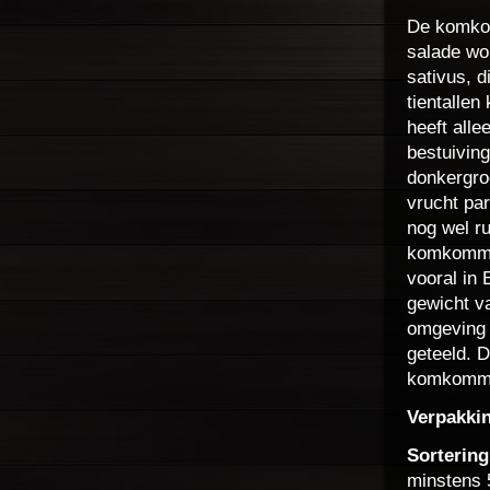
De komkom
salade wo
sativus, 
tientalle
heeft all
bestuivin
donkergroe
vrucht pa
nog wel ru
komkomme
vooral in
gewicht va
omgeving 
geteeld. D
komkommer 
Verpakki
Sorterin
minstens