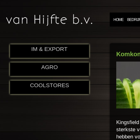
HOME
BEDRIJ
IM & EXPORT
Komko
AGRO
COOLSTORES
Kingsfiel
sterkste 
hebben vo