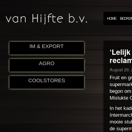
HOME
BEDRIJ
IM & EXPORT
‘Lelij
recla
AGRO
August 29,
Fruit en g
COOLSTORES
supermark
begon om 
Mislukte 
In het kad
Intermarc
mooie stu
de superm