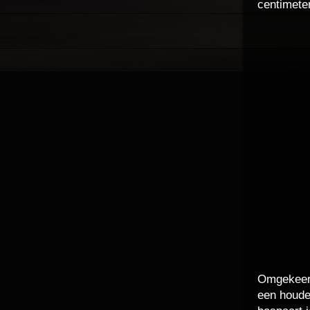
centimete
Omgekeerd
een houde