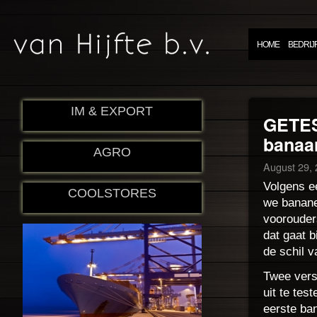
HOME
BEDRIJ
IM & EXPORT
GETES
banaan
AGRO
August 29,
Volgens e
COOLSTORES
we bananen
voorouder
dat gaat b
de schil v
Twee vers
uit te tes
eerste ban