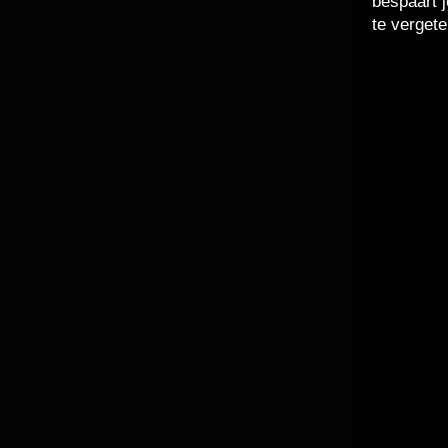
bespaart j
te vergete